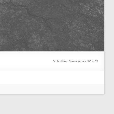
Du bist hier:
Sternsteine
>
HOME2